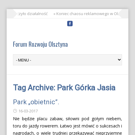
RO zakończyło działalność
» Koniec chaosu reklamowego w Olsztynie!
Forum Rozwoju Olsztyna
Tag Archive:
Park Górka Jasia
Park „obietnic”.
16-03-2017
Nie będzie placu zabaw, siłowni pod gołym niebem,
toru do jazdy rowerem. Łatwo jest mówić o sukcesach i
nagrodach, o wiele trudniej przekazywać nieprzyjemne