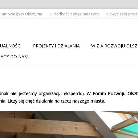
amowego w Olsztynie!
» Prędkość zabija pieszych.
» Zwycięski projek
UALNOŚCI
PROJEKTY I DZIAŁANIA
WIZJA ROZWOJU OLS
ĄCZ DO NAS!
jednak nie jesteśmy organizacją ekspercką. W Forum Rozwoju Olszt
ia. Liczy się chęć działania na rzecz naszego miasta.