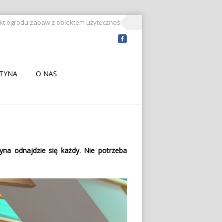
t ogrodu zabaw z obiektem użyteczności publicznej nad Jeziorem Długim.
ZTYNA
O NAS
yna odnajdzie się każdy. Nie potrzeba