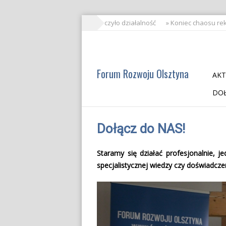
» FRO zakończyło działalność
» Koniec chaosu rekl
Forum Rozwoju Olsztyna
AKT
DOŁ
Dołącz do NAS!
Staramy się działać profesjonalnie, 
specjalistycznej wiedzy czy doświadczen