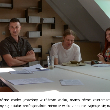
 różne osoby. Jesteśmy w różnym wieku, mamy różne zaintereso
amy się działać profesjonalnie, mimo iż wielu z nas nie zajmuje się