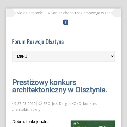
 zakończyło działalność
» Koniec chaosu reklamowego w Olsztynie!
Forum Rozwoju Olsztyna
Prestiżowy konkurs
architektoniczny w Olsztynie.
27-03-2019
FRO
,
Jez. Długie
,
KOŁO
,
konkurs
architektoniczny
Dobra, funkcjonalna