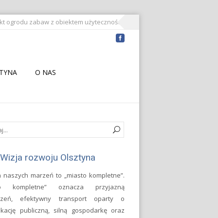
kt ogrodu zabaw z obiektem użyteczności publicznej nad Jeziorem Długim.
ZTYNA
O NAS
Wizja rozwoju Olsztyna
n naszych marzeń to „miasto kompletne”.
to kompletne” oznacza przyjazną
trzeń, efektywny transport oparty o
kację publiczną, silną gospodarkę oraz