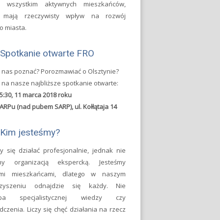
e wszystkim aktywnych mieszkańców,
y mają rzeczywisty wpływ na rozwój
o miasta.
Spotkanie otwarte FRO
 nas poznać? Porozmawiać o Olsztynie?
 na nasze najbliższe spotkanie otwarte:
5:30, 11 marca 2018 roku
ARPu (nad pubem SARP), ul. Kołłątaja 14
Kim jesteśmy?
y się działać profesjonalnie, jednak nie
śmy organizacją ekspercką. Jesteśmy
ymi mieszkańcami, dlatego w naszym
rzyszeniu odnajdzie się każdy. Nie
eba specjalistycznej wiedzy czy
czenia. Liczy się chęć działania na rzecz