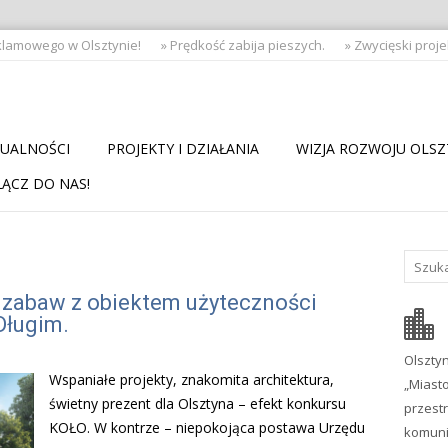
lamowego w Olsztynie!
» Prędkość zabija pieszych.
» Zwycięski proje
UALNOŚCI
PROJEKTY I DZIAŁANIA
WIZJA ROZWOJU OLS
ĄCZ DO NAS!
 zabaw z obiektem użyteczności
Długim.
Olszty
Wspaniałe projekty, znakomita architektura,
„Mias
świetny prezent dla Olsztyna – efekt konkursu
przes
KOŁO. W kontrze – niepokojąca postawa Urzędu
komuni