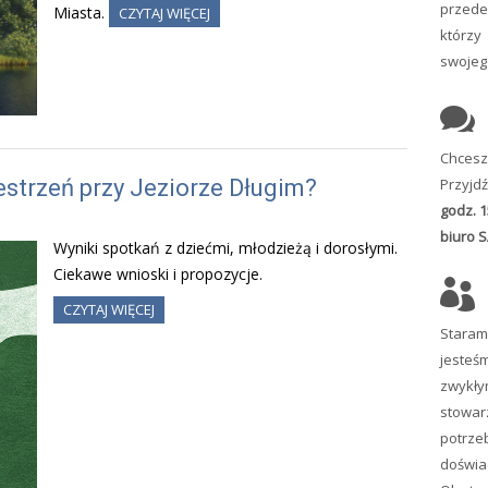
przed
Miasta.
CZYTAJ WIĘCEJ
którz
swojeg
Chcesz
Przyjdź
strzeń przy Jeziorze Długim?
godz. 1
biuro S
Wyniki spotkań z dziećmi, młodzieżą i dorosłymi.
Ciekawe wnioski i propozycje.
CZYTAJ WIĘCEJ
Staram
jeste
zwykł
stowa
potrz
doświad