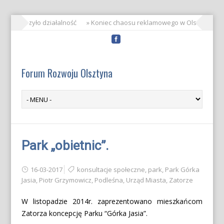
O zakończyło działalność
» Koniec chaosu reklamowego w Olsztynie!
Forum Rozwoju Olsztyna
Park „obietnic”.
16-03-2017
konsultacje społeczne
,
park
,
Park Górka
Jasia
,
Piotr Grzymowicz
,
Podleśna
,
Urząd Miasta
,
Zatorze
W listopadzie 2014r. zaprezentowano mieszkańcom
Zatorza koncepcję Parku “Górka Jasia”.