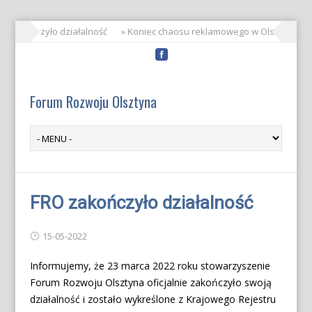
RO zakończyło działalność
» Koniec chaosu reklamowego w Olsztynie!
Forum Rozwoju Olsztyna
FRO zakończyło działalność
15-05-2022
Informujemy, że 23 marca 2022 roku stowarzyszenie
Forum Rozwoju Olsztyna oficjalnie zakończyło swoją
działalność i zostało wykreślone z Krajowego Rejestru