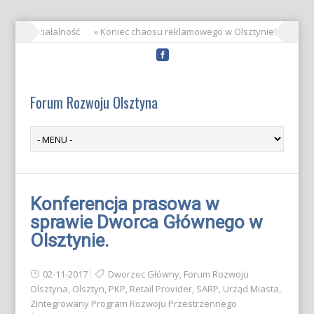
ńczyło działalność
» Koniec chaosu reklamowego w Olsztynie!
» Pręd
Forum Rozwoju Olsztyna
Konferencja prasowa w
sprawie Dworca Głównego w
Olsztynie.
02-11-2017
Dworzec Główny
,
Forum Rozwoju
Olsztyna
,
Olsztyn
,
PKP
,
Retail Provider
,
SARP
,
Urząd Miasta
,
Zintegrowany Program Rozwoju Przestrzennego